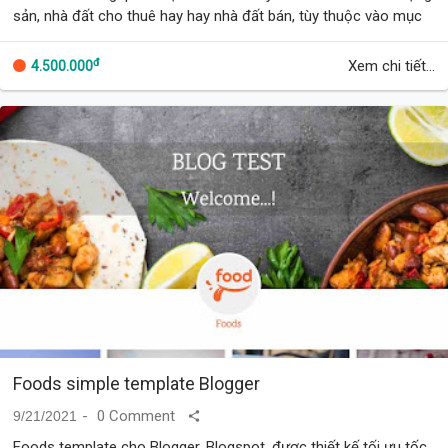
sản, nhà đất cho thuê hay hay nhà đất bán, tùy thuộc vào mục
đích kinh doanh của bạn.
Tí…
đ
Xem chi tiết...
4.500.000
Foods simple template Blogger
0 Comment
9/21/2021
Foods template cho Blogger, Blogspot, được thiết kế tối ưu tốc