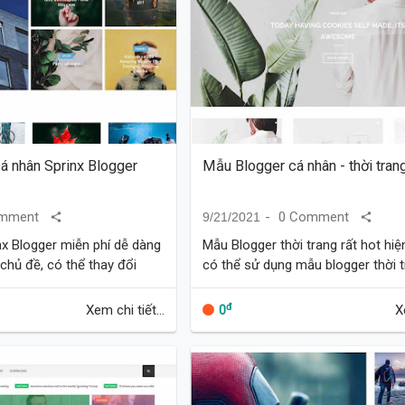
 nhân Sprinx Blogger
Mẫu Blogger cá nhân - thời tran
mment
0 Comment
9/21/2021
x Blogger miễn phí dễ dàng
Mẫu Blogger thời trang rất hot hiệ
chủ đề, có thể thay đổi
có thể sử dụng mẫu blogger thời 
1 và Header2 trong chủ đề
cho blog, trang web hoặc doanh n
này,…
mình. Mẫu tương thíc…
đ
Xem chi tiết...
X
0