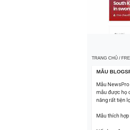
TRANG CHỦ
/
FRE
MẪU BLOGSP
Mẫu NewsPro đư
mẫu được họ co
năng rất tiện l
Mẫu thích hợp đ