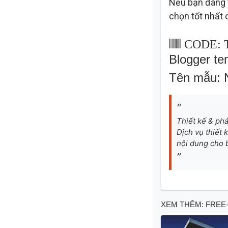
Nếu bạn đang 
chọn tốt nhất 
CODE: 
Blogger te
Tên mẫu: 
Thiết kế & ph
Dịch vụ thiết
nội dung cho 
XEM THÊM:
FREE