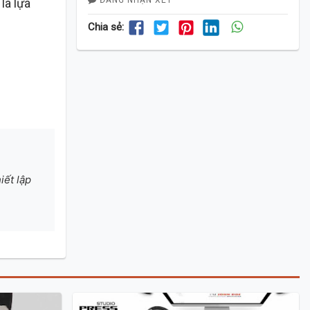
là lựa
Chia sẻ:
iết lập