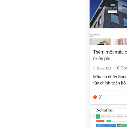
Thêm một mẫu cá
miễn phí
0 Co
9/21/2021
Mẫu cá nhân Sprin
tùy chỉnh toàn bộ 
Header từ Header
blogger miễn phí 
đ
0