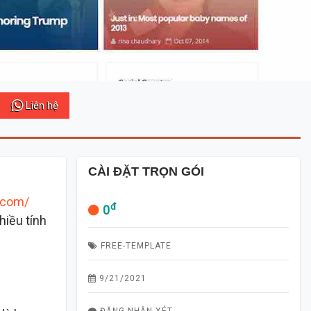
Liên hệ
CÀI ĐẶT TRỌN GÓI
.com/
đ
0
hiều tính
FREE-TEMPLATE
9/21/2021
ĐĂNG NHẬN XÉT