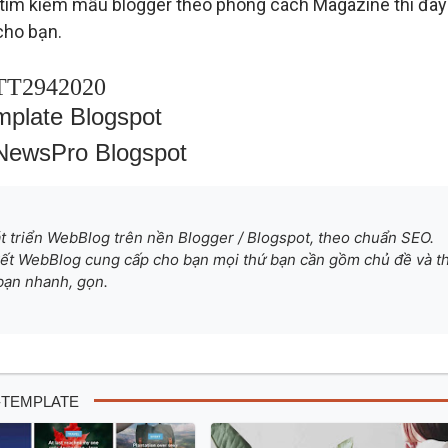
tìm kiếm mẫu blogger theo phong cách Magazine thì đây 
cho bạn.
TT2942020
mplate Blogspot
NewsPro Blogspot
át triển WebBlog trên nền Blogger / Blogspot, theo chuẩn SEO.
 kết WebBlog cung cấp cho bạn mọi thứ bạn cần gồm chủ đề và th
bạn nhanh, gọn.
-TEMPLATE