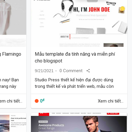
g Flamingo
Mẫu template đa tính năng và miễn phí
cho blogspot
0 Comment
9/21/2021
n nay! Bạn
Studio Press thiết kế hiện đại được dùng
trang này
trong thiết kế và phát triển web, mẫu còn
ghiệp của
được dùng cho tin tức, nhíp ảnh và các loại
hình kinh doanh online…
đ
em chi tiết...
Xem chi tiết...
0